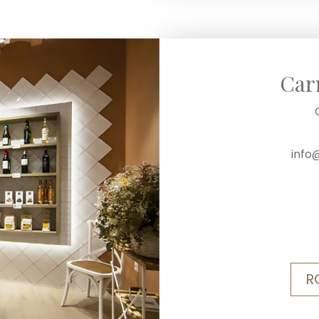
Car
info
R