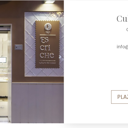
Cu
info
PLA