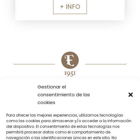
+ INFO
Gestionar el
consentimiento de las
TIENDAS
EMPRESA
HORECA
PRODUCTOS
INICIO
cookies
MENÚS
CATERING
CONTACTO
LOTES/PACKS
Para ofrecer las mejores experiencias, utilizamos tecnologías
Aviso Legal
Politica de privacidad
como las cookies para almacenar y/o acceder a la información
INFO
del dispositivo. El consentimiento de estas tecnologías nos
Politica de cookies
permitirá procesar datos como el comportamiento de
Declaración de accesibilidad
navegación o las identificaciones únicas en este sitio. No