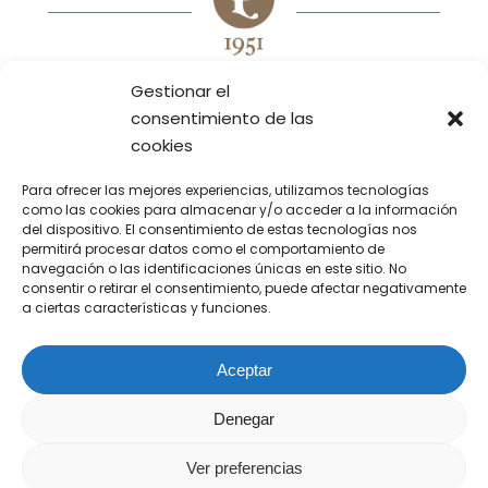
Gestionar el
consentimiento de las
TIENDAS
EMPRESA
HORECA
PRODUCTOS
INICIO
cookies
MENÚS
CATERING
CONTACTO
LOTES/PACKS
Para ofrecer las mejores experiencias, utilizamos tecnologías
Aviso Legal
Politica de privacidad
como las cookies para almacenar y/o acceder a la información
INFO
del dispositivo. El consentimiento de estas tecnologías nos
Politica de cookies
permitirá procesar datos como el comportamiento de
Declaración de accesibilidad
navegación o las identificaciones únicas en este sitio. No
consentir o retirar el consentimiento, puede afectar negativamente
a ciertas características y funciones.
Aceptar
FACEBOOK
LINKEDIN
INSTAGRAM
Denegar
©2022 Escriche. Todos los derechos
Ver preferencias
reservados